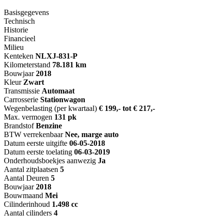
Basisgegevens
Technisch
Historie
Financieel
Milieu
Kenteken
NL
XJ-831-P
Kilometerstand
78.181 km
Bouwjaar
2018
Kleur
Zwart
Transmissie
Automaat
Carrosserie
Stationwagon
Wegenbelasting (per kwartaal)
€ 199,- tot € 217,-
Max. vermogen
131 pk
Brandstof
Benzine
BTW verrekenbaar
Nee, marge auto
Datum eerste uitgifte
06-05-2018
Datum eerste toelating
06-03-2019
Onderhoudsboekjes aanwezig
Ja
Aantal zitplaatsen
5
Aantal Deuren
5
Bouwjaar
2018
Bouwmaand
Mei
Cilinderinhoud
1.498 cc
Aantal cilinders
4