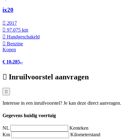
ix20
2017
97.075 km
Hand­geschakeld
Benzine
Kopen
€ 10.285,-
Inruilvoorstel aanvragen
Interesse in een inruilvoorstel? Je kan deze direct aanvragen.
Gegevens huidig voertuig
NL
Kenteken
Km
Kilometerstand