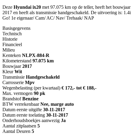
Deze
Hyundai ix20
met 97.075 km op de teller, heeft het bouwjaar
2017 en heeft als transmissie handgeschakeld. De uitvoering is: 1.4i
Go! 1e eigenaar/ Cam/ AC/ Nav/ Trehaak/ NAP
Basisgegevens
Technisch
Historie
Financieel
Milieu
Kenteken
NL
PX-884-R
Kilometerstand
97.075 km
Bouwjaar
2017
Kleur
Wit
Transmissie
Handgeschakeld
Carrosserie
Mpv
Wegenbelasting (per kwartaal)
€ 172,- tot € 188,-
Max. vermogen
90 pk
Brandstof
Benzine
BTW verrekenbaar
Nee, marge auto
Datum eerste uitgifte
30-11-2017
Datum eerste toelating
30-11-2017
Onderhoudsboekjes aanwezig
Ja
Aantal zitplaatsen
5
Aantal Deuren
5