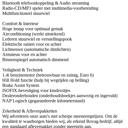
Bluetooth telefoonkoppeling & Audio streaming
Radio-CD/MP3 speler met multimedia-voorbereiding
Multifunctioneel stuurwiel
Comfort & Interieur
Hoge instap voor optimaal gemak
Airconditioning (werkt uitstekend)
Lederen stuurwiel en versnellingspook
Elektrische ramen voor en achter
Lichtsensor (automatische dimlichten)
Armsteun voor en achter
Binnenspiegel automatisch dimmend
Veiligheid & Techniek
1.4i benzinemotor (betrouwbaar en zuinig, Euro 6)
Hill Hold functie (hulp bij wegrijden op helling)
Brake Assist System
ISOFIX-bevestiging voor kinderzitjes
Dealeronderhouden (onderhoudsboekjes aanwezig en ingevuld)
NAP Logisch (gegarandeerde kilometerstand)
Zekerheid & Afleverpakketten
Wij adverteren onze auto's met scherpe meeneemprijzen. Om de
kwaliteit te waarborgen bieden wij, als erkend Bovag-bedrijf, altijd
een standaard afleverpakket zonder meerprijs aan.