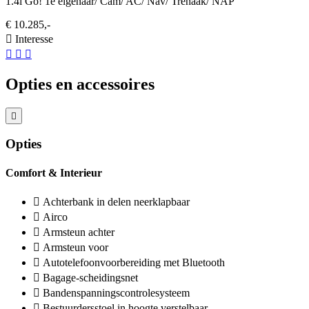
1.4i Go! 1e eigenaar/ Cam/ AC/ Nav/ Trehaak/ NAP
€ 10.285,-
Interesse
Opties en accessoires
Opties
Comfort & Interieur
Achterbank in delen neerklapbaar
Airco
Armsteun achter
Armsteun voor
Autotelefoonvoorbereiding met Bluetooth
Bagage-scheidingsnet
Bandenspanningscontrolesysteem
Bestuurdersstoel in hoogte verstelbaar