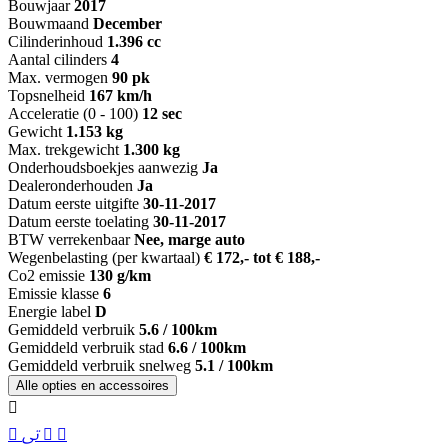
Bouwjaar
2017
Bouwmaand
December
Cilinderinhoud
1.396 cc
Aantal cilinders
4
Max. vermogen
90 pk
Topsnelheid
167 km/h
Acceleratie (0 - 100)
12 sec
Gewicht
1.153 kg
Max. trekgewicht
1.300 kg
Onderhoudsboekjes aanwezig
Ja
Dealeronderhouden
Ja
Datum eerste uitgifte
30-11-2017
Datum eerste toelating
30-11-2017
BTW verrekenbaar
Nee, marge auto
Wegenbelasting (per kwartaal)
€ 172,- tot € 188,-
Co2 emissie
130 g/km
Emissie klasse
6
Energie label
D
Gemiddeld verbruik
5.6 / 100km
Gemiddeld verbruik stad
6.6 / 100km
Gemiddeld verbruik snelweg
5.1 / 100km
Alle opties en accessoires